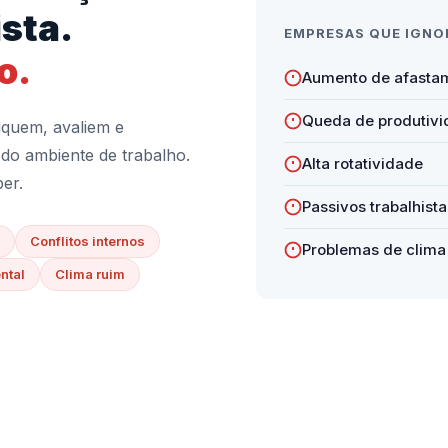
sta.
EMPRESAS QUE IGNO
o.
Aumento de afasta
Queda de produtiv
iquem, avaliem e
do ambiente de trabalho.
Alta rotatividade
er.
Passivos trabalhista
Conflitos internos
Problemas de clima
ntal
Clima ruim