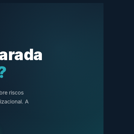
parada
?
bre riscos
izacional. A