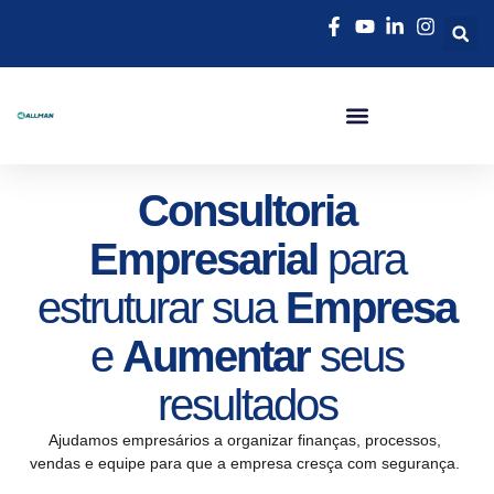
Adequação NR-01 Em Governador Valadares | Allman Consultoria
Consultoria
Empresarial
para
estruturar sua
Empresa
e
Aumentar
seus
resultados
Ajudamos empresários a organizar finanças, processos,
vendas e equipe para que a empresa cresça com segurança.